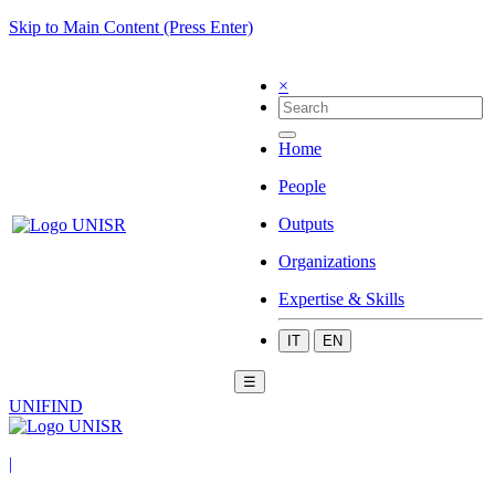
Skip to Main Content (Press Enter)
×
Home
People
Outputs
Organizations
Expertise & Skills
IT
EN
☰
UNIFIND
|