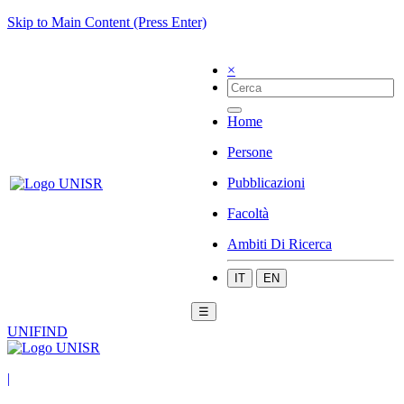
Skip to Main Content (Press Enter)
×
Home
Persone
Pubblicazioni
Facoltà
Ambiti Di Ricerca
IT
EN
☰
UNIFIND
|