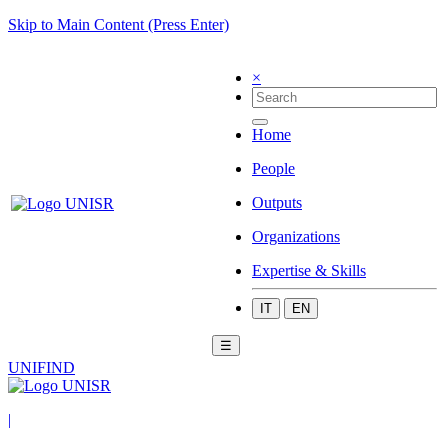
Skip to Main Content (Press Enter)
×
Home
People
Outputs
Organizations
Expertise & Skills
IT
EN
☰
UNIFIND
|