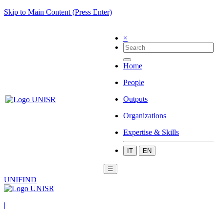
Skip to Main Content (Press Enter)
×
Home
People
Outputs
Organizations
Expertise & Skills
IT
EN
☰
UNIFIND
|