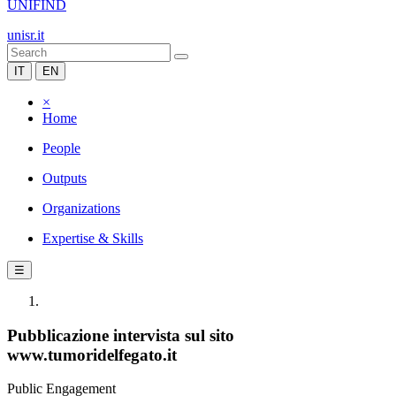
UNIFIND
unisr.it
IT
EN
×
Home
People
Outputs
Organizations
Expertise & Skills
☰
Pubblicazione intervista sul sito
www.tumoridelfegato.it
Public Engagement