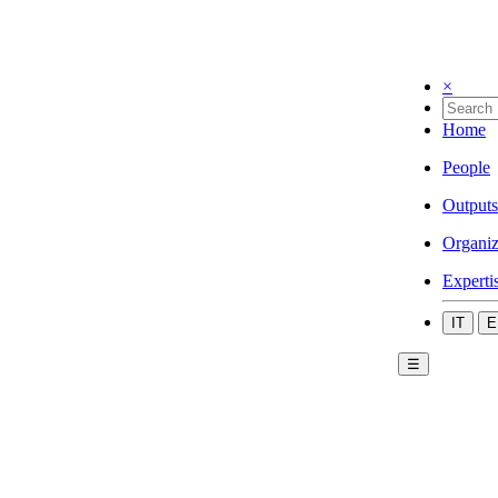
×
Home
People
Outputs
Organiz
Experti
IT
E
☰