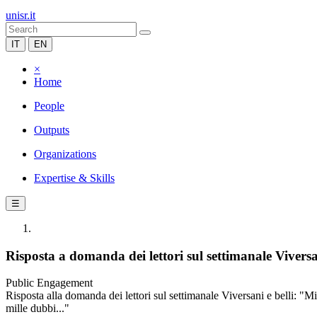
unisr.it
IT
EN
×
Home
People
Outputs
Organizations
Expertise & Skills
☰
Risposta a domanda dei lettori sul settimanale Viversan
Public Engagement
Risposta alla domanda dei lettori sul settimanale Viversani e belli: "Mia
mille dubbi..."