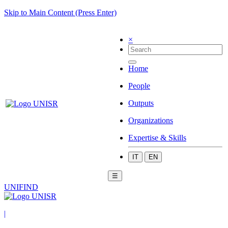
Skip to Main Content (Press Enter)
×
Home
People
Outputs
Organizations
Expertise & Skills
IT
EN
☰
UNIFIND
|