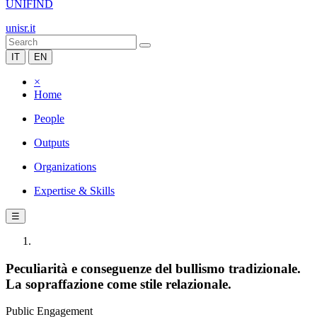
UNIFIND
unisr.it
IT
EN
×
Home
People
Outputs
Organizations
Expertise & Skills
☰
Peculiarità e conseguenze del bullismo tradizionale.
La sopraffazione come stile relazionale.
Public Engagement