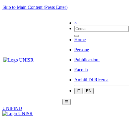
Skip to Main Content (Press Enter)
×
Home
Persone
Pubblicazioni
Facoltà
Ambiti Di Ricerca
IT
EN
☰
UNIFIND
|