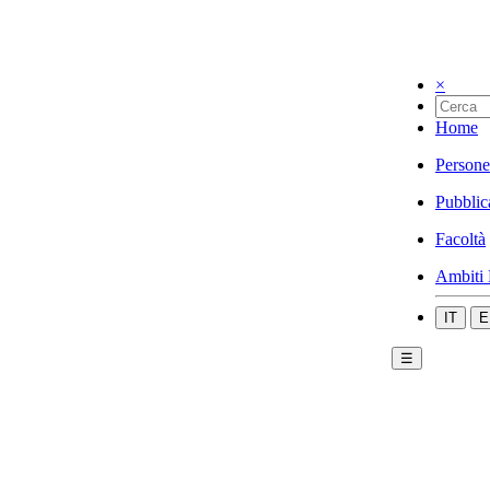
×
Home
Persone
Pubblic
Facoltà
Ambiti 
IT
E
☰