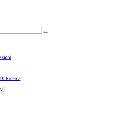
azioni
Di Ricerca
N