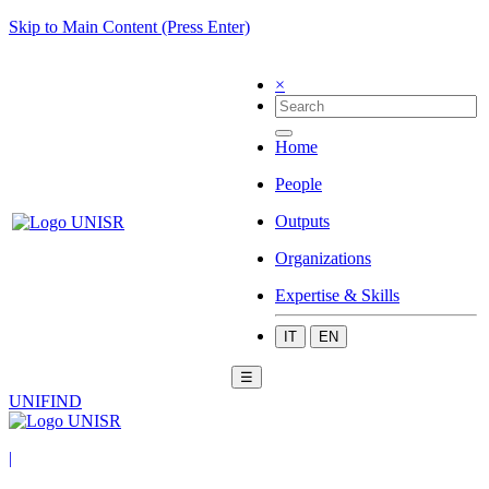
Skip to Main Content (Press Enter)
×
Home
People
Outputs
Organizations
Expertise & Skills
IT
EN
☰
UNIFIND
|