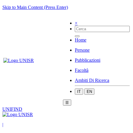
Skip to Main Content (Press Enter)
×
Home
Persone
Pubblicazioni
Facoltà
Ambiti Di Ricerca
IT
EN
☰
UNIFIND
|