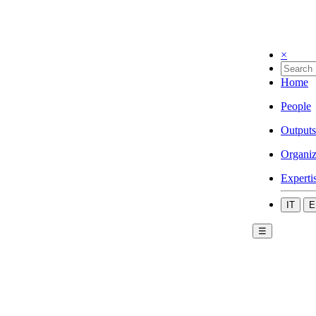
×
Home
People
Outputs
Organiz
Experti
IT
E
☰