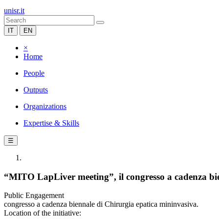
unisr.it
IT
EN
×
Home
People
Outputs
Organizations
Expertise & Skills
☰
“MITO LapLiver meeting”, il congresso a cadenza bie
Public Engagement
congresso a cadenza biennale di Chirurgia epatica mininvasiva.
Location of the initiative: