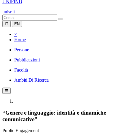
UNIFIND
unisr.it
IT
EN
×
Home
Persone
Pubblicazioni
Facoltà
Ambiti Di Ricerca
☰
“Genere e linguaggio: identità e dinamiche
comunicative”
Public Engagement