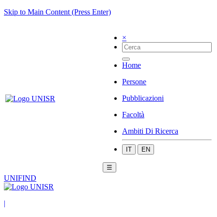
Skip to Main Content (Press Enter)
×
Home
Persone
Pubblicazioni
Facoltà
Ambiti Di Ricerca
IT
EN
☰
UNIFIND
|