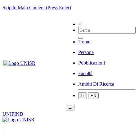
Skip to Main Content (Press Enter)
×
Home
Persone
Pubblicazioni
Facoltà
Ambiti Di Ricerca
IT
EN
☰
UNIFIND
|