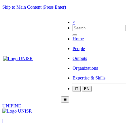
Skip to Main Content (Press Enter)
×
Home
People
Outputs
Organizations
Expertise & Skills
IT
EN
☰
UNIFIND
|