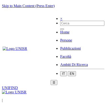
Skip to Main Content (Press Enter)
×
Home
Persone
Pubblicazioni
Facoltà
Ambiti Di Ricerca
IT
EN
☰
UNIFIND
|