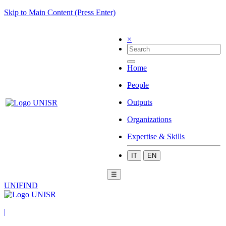
Skip to Main Content (Press Enter)
×
Home
People
Outputs
Organizations
Expertise & Skills
IT
EN
☰
UNIFIND
|