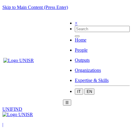
Skip to Main Content (Press Enter)
×
Home
People
Outputs
Organizations
Expertise & Skills
IT
EN
☰
UNIFIND
|