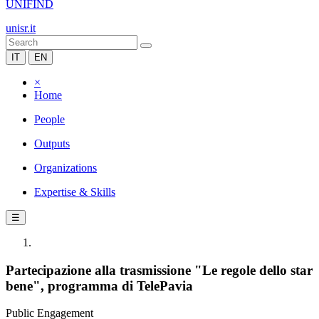
UNIFIND
unisr.it
IT
EN
×
Home
People
Outputs
Organizations
Expertise & Skills
☰
Partecipazione alla trasmissione "Le regole dello star
bene", programma di TelePavia
Public Engagement