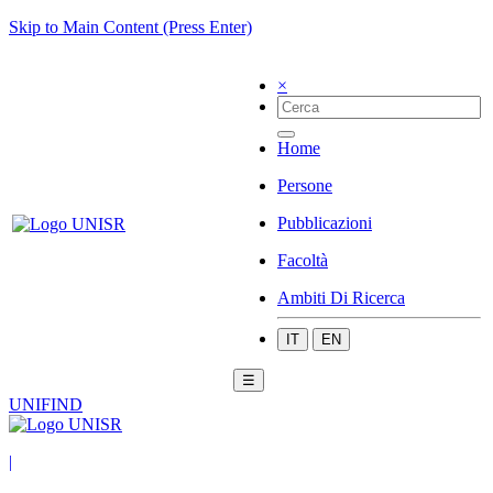
Skip to Main Content (Press Enter)
×
Home
Persone
Pubblicazioni
Facoltà
Ambiti Di Ricerca
IT
EN
☰
UNIFIND
|