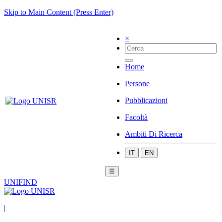
Skip to Main Content (Press Enter)
×
Home
Persone
Pubblicazioni
Facoltà
Ambiti Di Ricerca
IT
EN
☰
UNIFIND
|