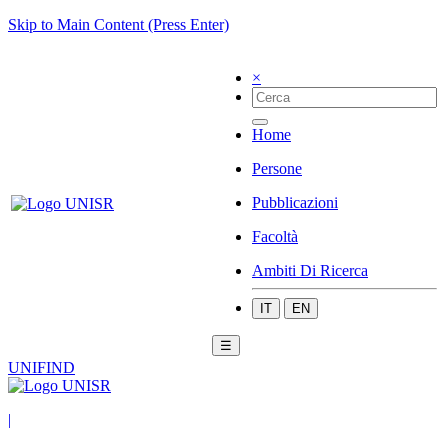
Skip to Main Content (Press Enter)
×
Home
Persone
Pubblicazioni
Facoltà
Ambiti Di Ricerca
IT
EN
☰
UNIFIND
|