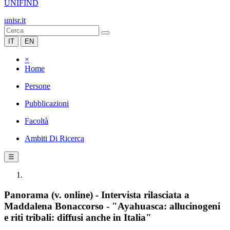
UNIFIND
unisr.it
IT
EN
×
Home
Persone
Pubblicazioni
Facoltà
Ambiti Di Ricerca
☰
Panorama (v. online) - Intervista rilasciata a
Maddalena Bonaccorso - "Ayahuasca: allucinogeni
e riti tribali: diffusi anche in Italia"