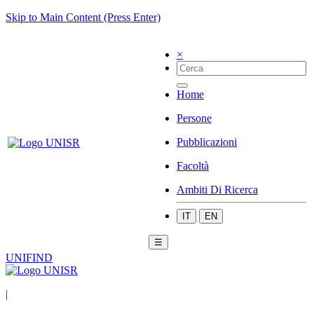
Skip to Main Content (Press Enter)
×
Home
Persone
Pubblicazioni
Facoltà
Ambiti Di Ricerca
IT
EN
☰
UNIFIND
|