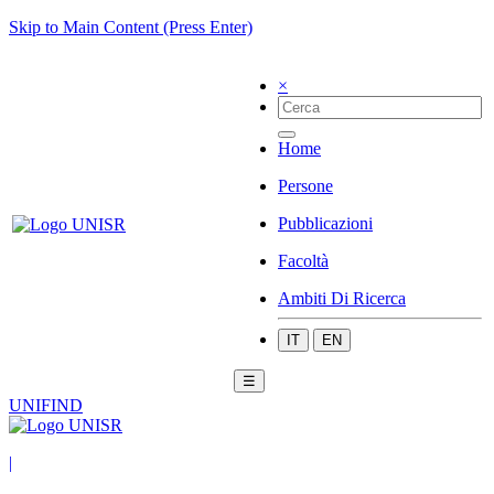
Skip to Main Content (Press Enter)
×
Home
Persone
Pubblicazioni
Facoltà
Ambiti Di Ricerca
IT
EN
☰
UNIFIND
|