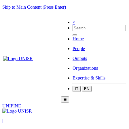
Skip to Main Content (Press Enter)
×
Home
People
Outputs
Organizations
Expertise & Skills
IT
EN
☰
UNIFIND
|