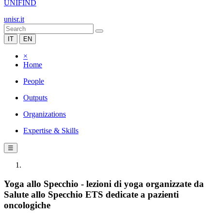
UNIFIND
unisr.it
IT
EN
×
Home
People
Outputs
Organizations
Expertise & Skills
☰
Yoga allo Specchio - lezioni di yoga organizzate da
Salute allo Specchio ETS dedicate a pazienti
oncologiche