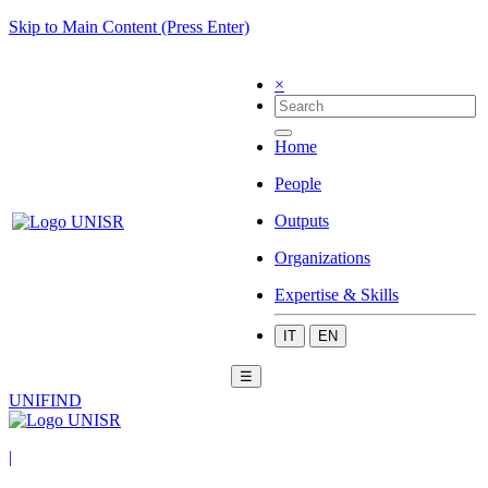
Skip to Main Content (Press Enter)
×
Home
People
Outputs
Organizations
Expertise & Skills
IT
EN
☰
UNIFIND
|