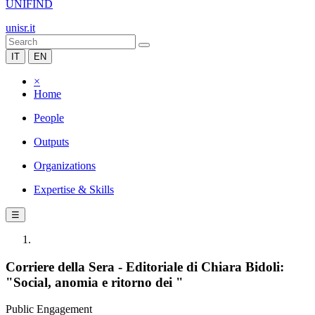
UNIFIND
unisr.it
IT
EN
×
Home
People
Outputs
Organizations
Expertise & Skills
☰
Corriere della Sera - Editoriale di Chiara Bidoli:
"Social, anomia e ritorno dei "
Public Engagement