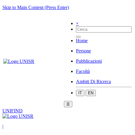
Skip to Main Content (Press Enter)
×
Home
Persone
Pubblicazioni
Facoltà
Ambiti Di Ricerca
IT
EN
☰
UNIFIND
|