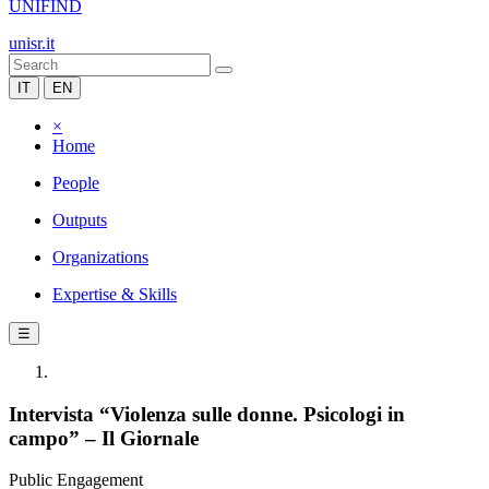
UNIFIND
unisr.it
IT
EN
×
Home
People
Outputs
Organizations
Expertise & Skills
☰
Intervista “Violenza sulle donne. Psicologi in
campo” – Il Giornale
Public Engagement