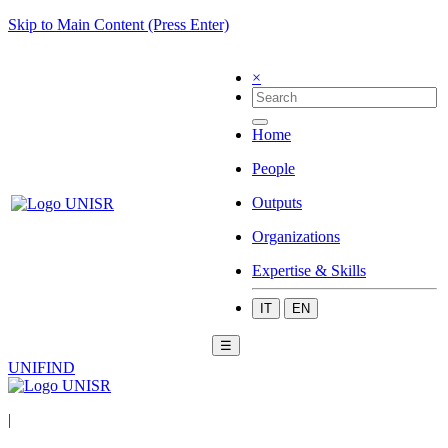
Skip to Main Content (Press Enter)
×
Home
People
Outputs
Organizations
Expertise & Skills
IT
EN
☰
UNIFIND
|