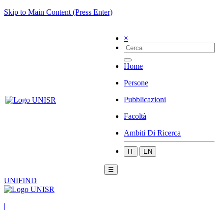
Skip to Main Content (Press Enter)
×
Home
Persone
Pubblicazioni
Facoltà
Ambiti Di Ricerca
IT
EN
☰
UNIFIND
|