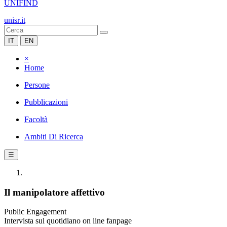
UNIFIND
unisr.it
IT
EN
×
Home
Persone
Pubblicazioni
Facoltà
Ambiti Di Ricerca
☰
Il manipolatore affettivo
Public Engagement
Intervista sul quotidiano on line fanpage