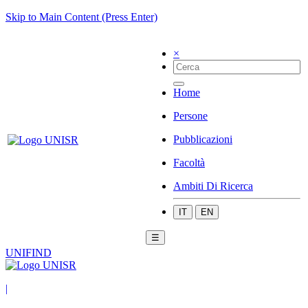
Skip to Main Content (Press Enter)
×
Home
Persone
Pubblicazioni
Facoltà
Ambiti Di Ricerca
IT
EN
☰
UNIFIND
|