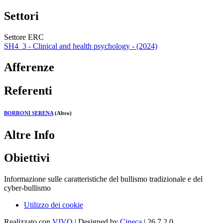
Settori
Settore ERC
SH4_3 - Clinical and health psychology - (2024)
Afferenze
Referenti
BORRONI SERENA
(Altro)
Altre Info
Obiettivi
Informazione sulle caratteristiche del bullismo tradizionale e del
cyber-bullismo
Utilizzo dei cookie
Realizzato con
VIVO
| Designed by
Cineca
| 26.7.2.0