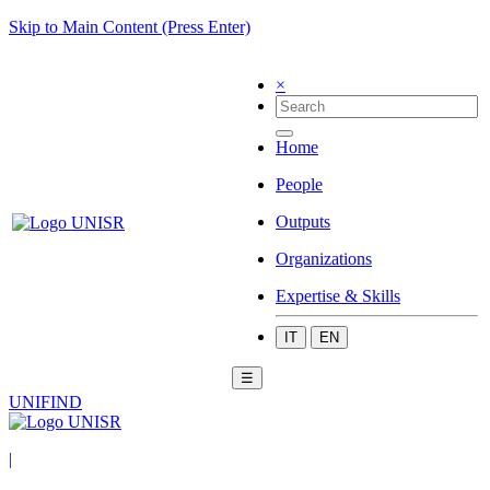
Skip to Main Content (Press Enter)
×
Home
People
Outputs
Organizations
Expertise & Skills
IT
EN
☰
UNIFIND
|