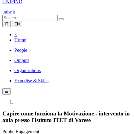
UNIFIND
unisr.it
IT
EN
×
Home
People
Outputs
Organizations
Expertise & Skills
☰
Capire come funziona la Motivazione - intervento in
aula presso l'Istituto ITET di Varese
Public Engagement