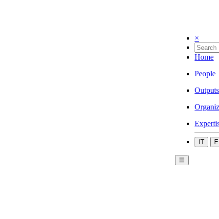
×
Home
People
Outputs
Organiz
Experti
IT
E
☰