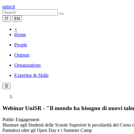
unisr.it
IT
EN
×
Home
People
Outputs
Organizations
Expertise & Skills
☰
Webinar UniSR - "Il mondo ha bisogno di nuovi talent
Public Engagement
Illustrare agli Studenti delle Scuole Superiori le peculiarità del Corso
Pantaleo) oltre gli Open Day e i Summer Camp