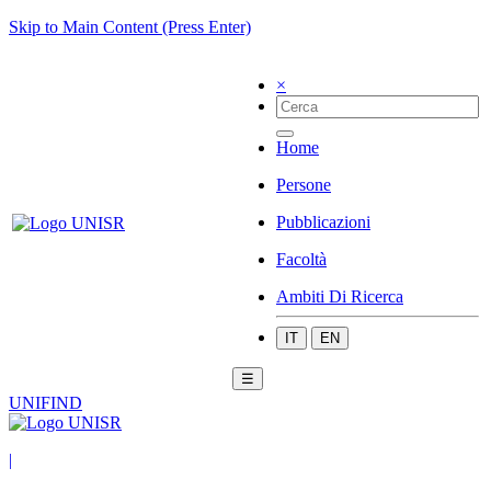
Skip to Main Content (Press Enter)
×
Home
Persone
Pubblicazioni
Facoltà
Ambiti Di Ricerca
IT
EN
☰
UNIFIND
|