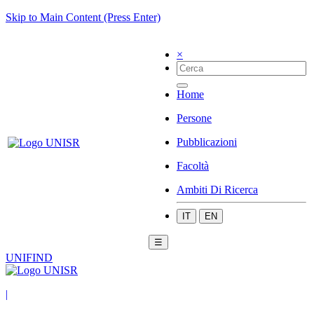
Skip to Main Content (Press Enter)
×
Home
Persone
Pubblicazioni
Facoltà
Ambiti Di Ricerca
IT
EN
☰
UNIFIND
|