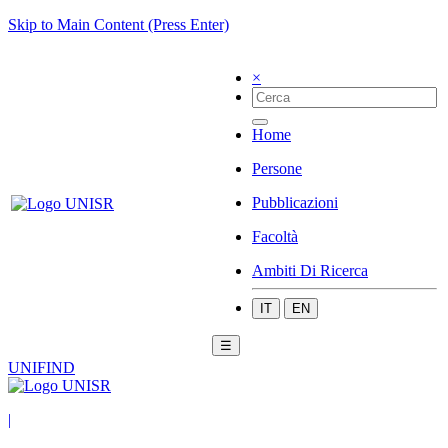
Skip to Main Content (Press Enter)
×
Home
Persone
Pubblicazioni
Facoltà
Ambiti Di Ricerca
IT
EN
☰
UNIFIND
|