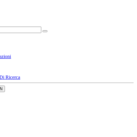
azioni
Di Ricerca
N