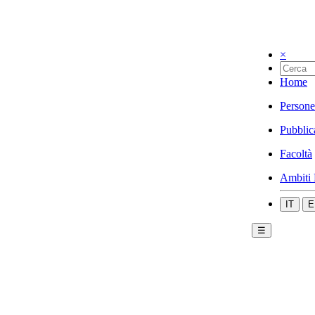
×
Home
Persone
Pubblic
Facoltà
Ambiti 
IT
E
☰