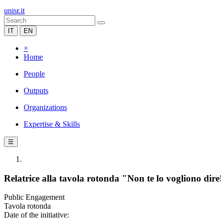
unisr.it
IT
EN
×
Home
People
Outputs
Organizations
Expertise & Skills
☰
Relatrice alla tavola rotonda "Non te lo vogliono dire
Public Engagement
Tavola rotonda
Date of the initiative: