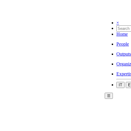
×
Home
People
Outputs
Organiz
Experti
IT
E
☰