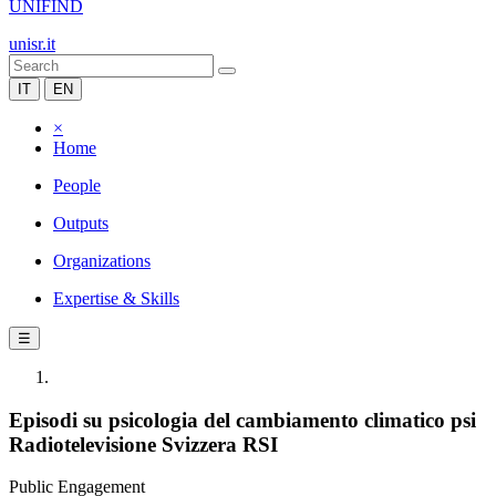
UNIFIND
unisr.it
IT
EN
×
Home
People
Outputs
Organizations
Expertise & Skills
☰
Episodi su psicologia del cambiamento climatico psi
Radiotelevisione Svizzera RSI
Public Engagement