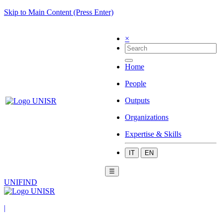
Skip to Main Content (Press Enter)
×
Home
People
Outputs
Organizations
Expertise & Skills
IT
EN
☰
UNIFIND
|