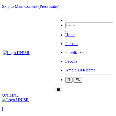
Skip to Main Content (Press Enter)
×
Home
Persone
Pubblicazioni
Facoltà
Ambiti Di Ricerca
IT
EN
☰
UNIFIND
|