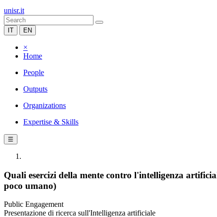
unisr.it
IT
EN
×
Home
People
Outputs
Organizations
Expertise & Skills
☰
Quali esercizi della mente contro l'intelligenza artif
poco umano)
Public Engagement
Presentazione di ricerca sull'Intelligenza artificiale