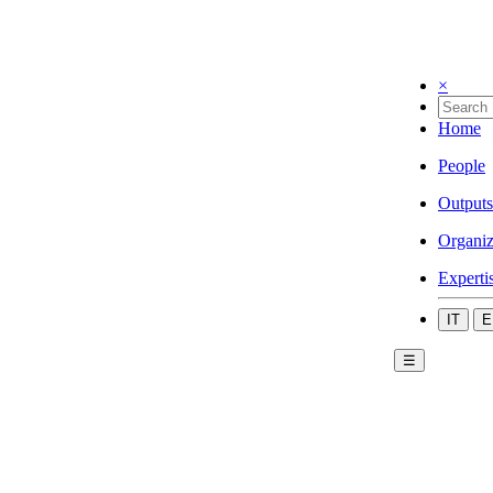
×
Home
People
Outputs
Organiz
Experti
IT
E
☰