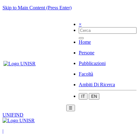
Skip to Main Content (Press Enter)
×
Home
Persone
Pubblicazioni
Facoltà
Ambiti Di Ricerca
IT
EN
☰
UNIFIND
|