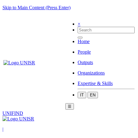
Skip to Main Content (Press Enter)
×
Home
People
Outputs
Organizations
Expertise & Skills
IT
EN
☰
UNIFIND
|