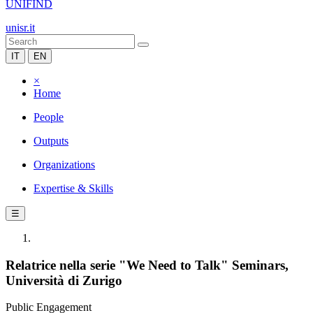
UNIFIND
unisr.it
IT
EN
×
Home
People
Outputs
Organizations
Expertise & Skills
☰
Relatrice nella serie "We Need to Talk" Seminars,
Università di Zurigo
Public Engagement