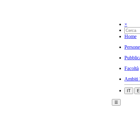
×
Home
Persone
Pubblic
Facoltà
Ambiti 
IT
E
☰