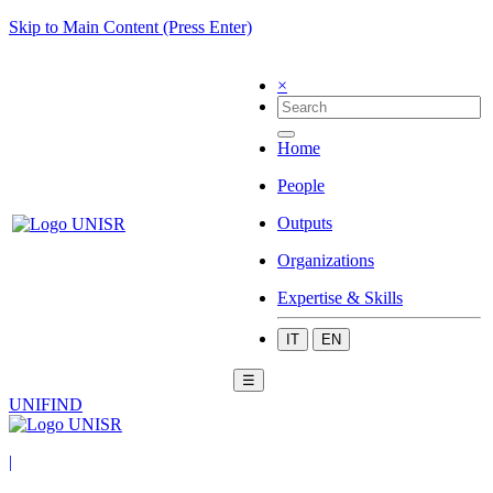
Skip to Main Content (Press Enter)
×
Home
People
Outputs
Organizations
Expertise & Skills
IT
EN
☰
UNIFIND
|