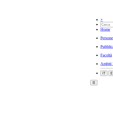
×
Home
Persone
Pubblic
Facoltà
Ambiti 
IT
E
☰