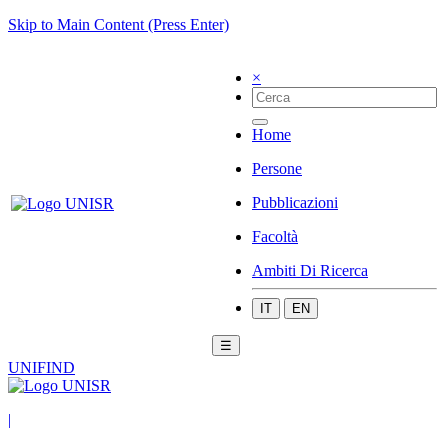
Skip to Main Content (Press Enter)
×
Home
Persone
Pubblicazioni
Facoltà
Ambiti Di Ricerca
IT
EN
☰
UNIFIND
|