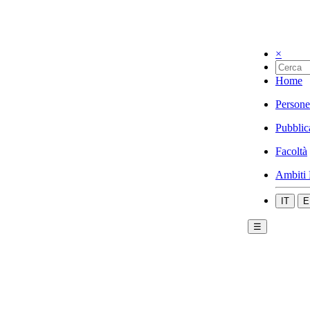
×
Home
Persone
Pubblic
Facoltà
Ambiti 
IT
E
☰