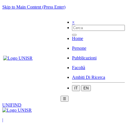
Skip to Main Content (Press Enter)
×
Home
Persone
Pubblicazioni
Facoltà
Ambiti Di Ricerca
IT
EN
☰
UNIFIND
|