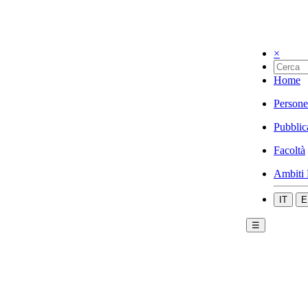
×
Home
Persone
Pubblic
Facoltà
Ambiti 
IT
E
☰