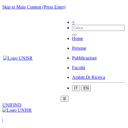
Skip to Main Content (Press Enter)
×
Home
Persone
Pubblicazioni
Facoltà
Ambiti Di Ricerca
IT
EN
☰
UNIFIND
|