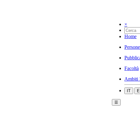
×
Home
Persone
Pubblic
Facoltà
Ambiti 
IT
E
☰