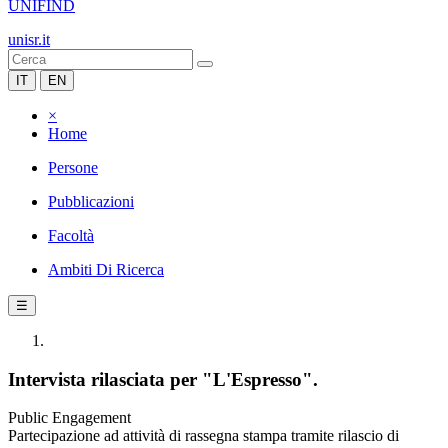
UNIFIND
unisr.it
IT
EN
×
Home
Persone
Pubblicazioni
Facoltà
Ambiti Di Ricerca
☰
Intervista rilasciata per "L'Espresso".
Public Engagement
Partecipazione ad attività di rassegna stampa tramite rilascio di