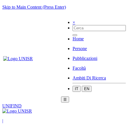
Skip to Main Content (Press Enter)
×
Home
Persone
Pubblicazioni
Facoltà
Ambiti Di Ricerca
IT
EN
☰
UNIFIND
|